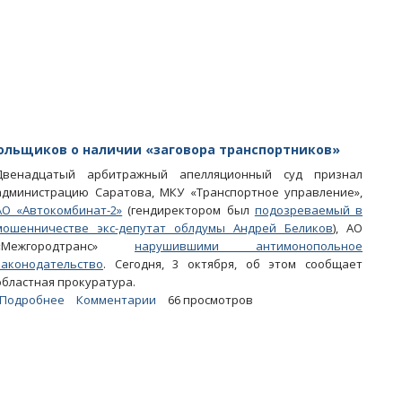
решение
суда
льщиков о наличии «заговора транспортников»
Двенадцатый арбитражный апелляционный суд признал
администрацию Саратова, МКУ «Транспортное управление»,
АО «Автокомбинат-2»
(гендиректором был
подозреваемый в
мошенничестве экс-депутат облдумы Андрей Беликов
), АО
«Межгородтранс»
нарушившими антимонопольное
законодательство
. Сегодня, 3 октября, об этом сообщает
областная прокуратура.
Подробнее
о
Комментарии
66 просмотров
Апелляция
подтвердила
версию
антимонопольщиков
о