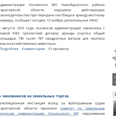
Администрация Лоховского МО Новобурасского района
Саратовской области нарушила действующее
законодательство при передаче пастбища в аренду местному
фермеру, сообщает сегодня, 13 ноября, региональное УФАС.
В августе 2015 года лоховская администрация заключила с
главой КФХ трехлетний договор аренды участка общей
площадью 745 тысяч 787 квадратных метров для «выпаса
сельскохозяйственных животных».
Подробнее
о
Комментарии
51 просмотр
Лоховская
администрация
в
обход
конкурсных
процедур
отдала
землю
фермеру
 чиновников на земельных торгах
Апелляционная инстанция вслед за Арбитражным судом
Саратовской области признала
комитет по земельным
ресурсам администрации Энгельсского МР
нарушившим