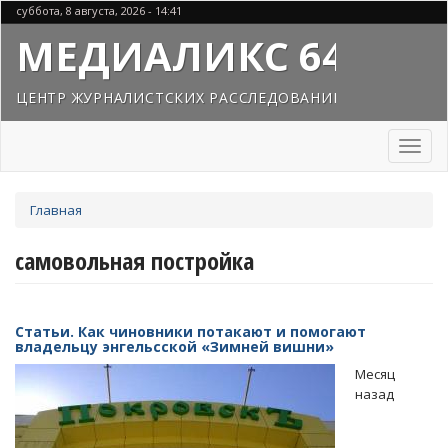
Перейти
суббота, 8 августа, 2026 - 14:41
к
МЕДИАЛИКС 64
основному
содержанию
ЦЕНТР ЖУРНАЛИСТСКИХ РАССЛЕДОВАНИЙ
Toggl
naviga
Вы
Главная
здесь
самовольная постройка
Статьи. Как чиновники потакают и помогают
владельцу энгельсской «Зимней вишни»
Месяц
назад