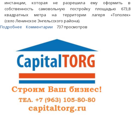
инстанции, которая не разрешила ему оформить в
собственность самовольную постройку площадью 673,8
квадратных метра на территории лагеря «Тополек»
(село Ленинское Энгельсского района).
Подробнее
о
Комментарии
737 просмотров
Брат
депутата
райсобрания
пытался
оформить
самострой
на
берегу
реки