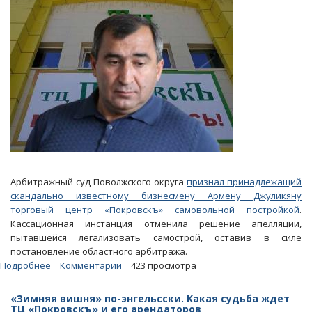
Арбитражный суд Поволжского округа
признал принадлежащий
скандально известному бизнесмену Армену Джуликяну
торговый центр «Покровскъ» самовольной постройкой
.
Кассационная инстанция отменила решение апелляции,
пытавшейся легализовать самострой, оставив в силе
постановление областного арбитража.
Подробнее
о
Комментарии
423 просмотра
Статьи.
Как
«Зимняя вишня» по-энгельсски. Какая судьба ждет
чиновники
ТЦ «Покровскъ» и его арендаторов