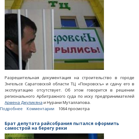
Разрешительная документация на строительство в городе
Энгельсе Саратовской области ТЦ «Покровскъ» и сдачу его в
эксплуатацию отсутствует. Об этом говорится в решении
регионального Арбитражного суда по иску предпринимателей
Армена Джуликяна
и Нурани Муталлапова.
Подробнее
о
Комментарии
1064 просмотра
Джуликяновский
ТЦ
Брат депутата райсобрания пытался оформить
«Покровскъ»
самострой на берегу реки
оказался