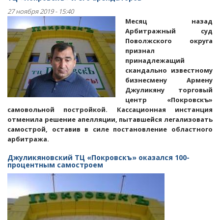
потакают
27 ноября 2019 - 15:40
и
Месяц назад
помогают
Арбитражный суд
владельцу
Поволжского округа
энгельсской
признал
«Зимней
принадлежащий
вишни»
скандально известному
бизнесмену Армену
Джуликяну торговый
центр «Покровскъ»
самовольной постройкой. Кассационная инстанция
отменила решение апелляции, пытавшейся легализовать
самострой, оставив в силе постановление областного
арбитража.
Джуликяновский ТЦ «Покровскъ» оказался 100-
процентным самостроем