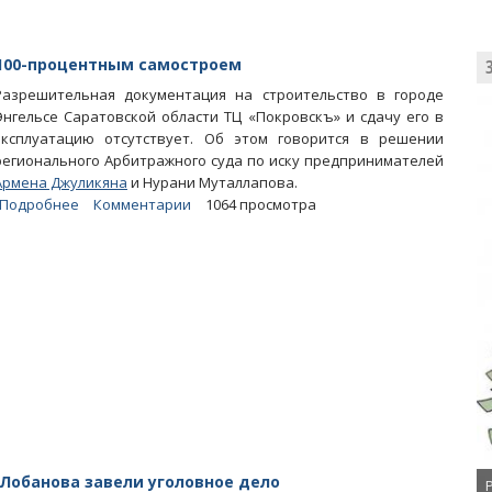
100-процентным самостроем
Разрешительная документация на строительство в городе
Энгельсе Саратовской области ТЦ «Покровскъ» и сдачу его в
эксплуатацию отсутствует. Об этом говорится в решении
регионального Арбитражного суда по иску предпринимателей
Армена Джуликяна
и Нурани Муталлапова.
Подробнее
о
Комментарии
1064 просмотра
Джуликяновский
ТЦ
«Покровскъ»
оказался
100-
процентным
самостроем
 Лобанова завели уголовное дело