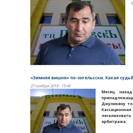
«Зимняя вишня» по-энгельсски. Какая судь
27 ноября 2019 - 15:40
Месяц назад
принадлежащ
Джуликяну то
Кассационная
легализовать 
арбитража.