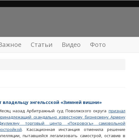
Важное
Статьи
Видео
Фото
т владельцу энгельсской «Зимней вишни»
Месяц назад Арбитражный суд Поволжского округа
признал
принадлежащий скандально известному бизнесмену Армену
Джуликяну торговый центр «Покровскъ» самовольной
постройкой
. Кассационная инстанция отменила решение
апелляции, пытавшейся легализовать самострой, оставив в