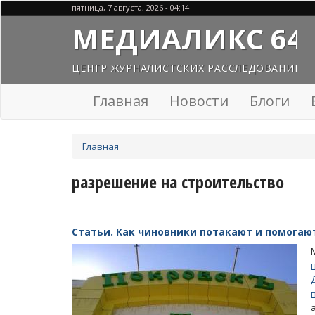
Перейти
пятница, 7 августа, 2026 - 04:14
к
МЕДИАЛИКС 64
основному
содержанию
ЦЕНТР ЖУРНАЛИСТСКИХ РАССЛЕДОВАНИЙ
Главная
Новости
Блоги
Вы
Главная
здесь
разрешение на строительство
Статьи. Как чиновники потакают и помогаю