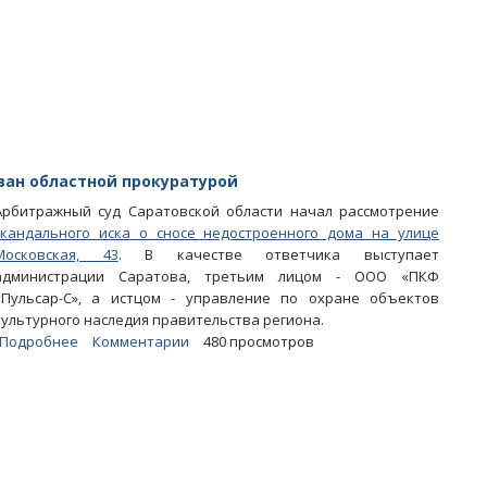
Радаева
провалился
ван областной прокуратурой
Арбитражный суд Саратовской области начал рассмотрение
скандального иска о сносе недостроенного дома на улице
Московская, 43
. В качестве ответчика выступает
администрации Саратова, третьим лицом - ООО «ПКФ
«Пульсар-С», а истцом - управление по охране объектов
культурного наследия правительства региона.
Подробнее
о
Комментарии
480 просмотров
Снос
многоэтажки
на
Московской
инициирован
областной