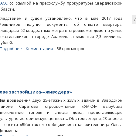
ТАСС
со ссылкой на пресс-службу прокуратуры Свердловской
области.
Следствием и судом установлено, что в мае 2017 года
Мельников получил документы об оплате квартиры
площадью 52 квадратных метра в строящемся доме на улице
Текстильщиков в городе Арамиль стоимостью 2,3 миллиона
рублей.
Подробнее
о
Комментарии
58 просмотров
Свердловский
чиновник
получил
9
лет
колонии
за
атове застройщика-«живодера»
подаренную
Для возведения двух 25-этажных жилых зданий в Заводском
застройщиком
районе Саратова стройкомпания «УМ-24» вырубила
квартиру
многолетние тополя и снесла дома, представляющие
культурно-историческую ценность. Об этом сегодня, 23 апреля,
в соцсети «ВКонтакте» сообщили местная жительница Ольга
Джамиева.