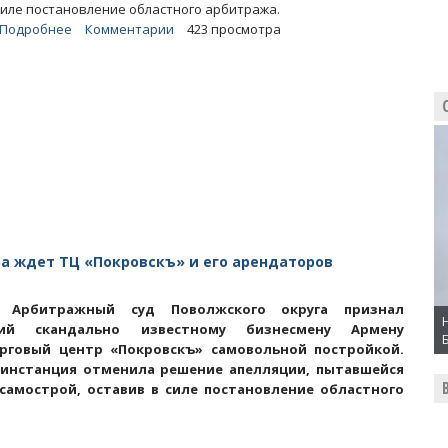
силе постановление областного арбитража.
Подробнее
о
Комментарии
423 просмотра
Статьи.
Как
чиновники
потакают
и
помогают
владельцу
энгельсской
«Зимней
вишни»
ба ждет ТЦ «Покровскъ» и его арендаторов
 Арбитражный суд Поволжского округа признал
ий скандально известному бизнесмену Армену
рговый центр «Покровскъ» самовольной постройкой.
 инстанция отменила решение апелляции, пытавшейся
самострой, оставив в силе постановление областного