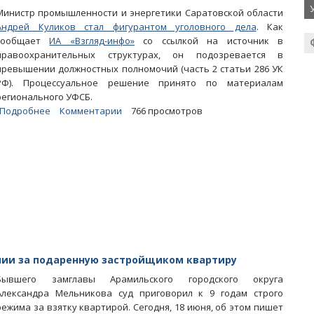
Министр промышленности и энергетики Саратовской области
Андрей Куликов стал фигурантом уголовного дела
. Как
сообщает
ИА «Взгляд-инфо»
со ссылкой на источник в
правоохранительных структурах, он подозревается в
превышении должностных полномочий (часть 2 статьи 286 УК
РФ). Процессуальное решение принято по материалам
регионального УФСБ.
Подробнее
о
Комментарии
766 просмотров
СМИ:
На
радаевского
министра
и
соратника
Лобанова
завели
уголовное
дело
онии за подаренную застройщиком квартиру
Бывшего замглавы Арамильского городского округа
Александра Мельникова суд приговорил к 9 годам строго
режима за взятку квартирой. Сегодня, 18 июня, об этом пишет