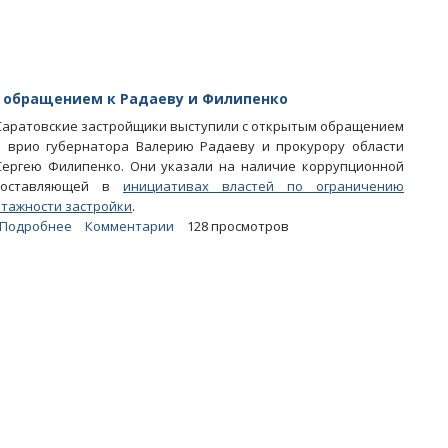
прокуратурой
с обращением к Радаеву и Филипенко
Саратовские застройщики выступили с открытым обращением
к врио губернатора Валерию Радаеву и прокурору области
Сергею Филипенко. Они указали на наличие коррупционной
составляющей в
инициативах властей по ограничению
этажности застройки
.
Подробнее
о
Комментарии
128 просмотров
Высотное
строительство.
Бизнес
выступил
с
обращением
к
Радаеву
и
Филипенко