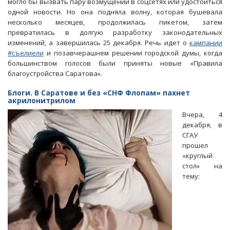
могло бы вызвать пару возмущений в соцсетях или удостоиться
переиграли
одной новости. Но она подняла волну, которая бушевала
саратовцев
несколько месяцев, продолжилась пикетом, затем
превратилась в долгую разработку законодательных
изменений, а завершилась 25 декабря. Речь идет о
кампании
#съелиели
и позавчерашнем решении городской думы, когда
большинством голосов были приняты новые «Правила
благоустройства Саратова».
Блоги. В Саратове и без «СНФ Флопам» пахнет
акрилонитрилом
Вчера, 4
декабря, в
СГАУ
прошел
«круглый
стол» на
тему: