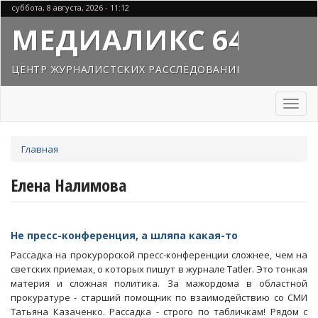
Перейти
суббота, 8 августа, 2026 - 11:12
к
МЕДИАЛИКС 64
основному
содержанию
ЦЕНТР ЖУРНАЛИСТСКИХ РАССЛЕДОВАНИЙ
Toggl
naviga
Вы
Главная
здесь
Елена Налимова
Не пресс-конференция, а шляпа какая-то
Рассадка на прокурорской пресс-конференции сложнее, чем на
светских приемах, о которых пишут в журнале Tatler. Это тонкая
материя и сложная политика. За мажордома в областной
прокуратуре - старший помощник по взаимодействию со СМИ
Татьяна Казаченко. Рассадка - строго по табличкам! Рядом с