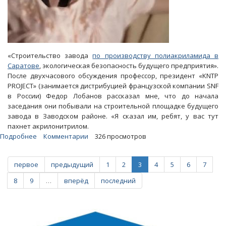
«Строительство завода
по производству полиакриламида в
Саратове
, экологическая безопасность будущего предприятия».
После двухчасового обсуждения профессор, президент «KNTP
PROJECT» (занимается дистрибуцией французской компании SNF
в России) Федор Лобанов рассказал мне, что до начала
заседания они побывали на строительной площадке будущего
завода в Заводском районе. «Я сказал им, ребят, у вас тут
пахнет акрилонитрилом.
Подробнее
о
Комментарии
326 просмотров
Блоги.
В
первое
предыдущий
1
2
3
4
5
6
7
Саратове
и
8
9
…
вперёд
последний
без
«СНФ
Флопам»
пахнет