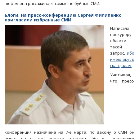
шефом она рассаживает самые не буйные СМИ.
Блоги. На пресс-конференцию Сергея Филипенко
пригласили избранные СМИ
Написала
прокурору
области
такой
запрос,
ибо
имею вкус к
скандалам
.
Учитывая,
что пресс-
конференция назначена на 7-е марта, по Закону о СМИ он
имеет права «не успеть» ответить. Но мы продолжим