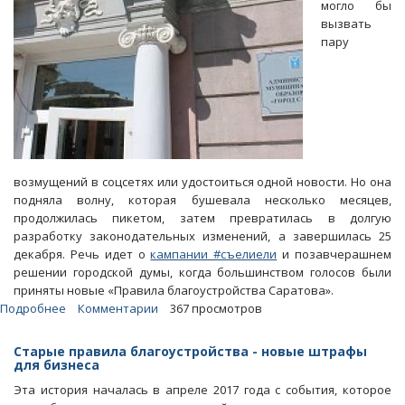
могло бы
вызвать
пару
возмущений в соцсетях или удостоиться одной новости. Но она
подняла волну, которая бушевала несколько месяцев,
продолжилась пикетом, затем превратилась в долгую
разработку законодательных изменений, а завершилась 25
декабря. Речь идет о
кампании #съелиели
и позавчерашнем
решении городской думы, когда большинством голосов были
приняты новые «Правила благоустройства Саратова».
Подробнее
о
Комментарии
367 просмотров
Блоги.
Чиновники
Старые правила благоустройства - новые штрафы
и
для бизнеса
штрейкбрехеры-
Эта история началась в апреле 2017 года с события, которое
общественники