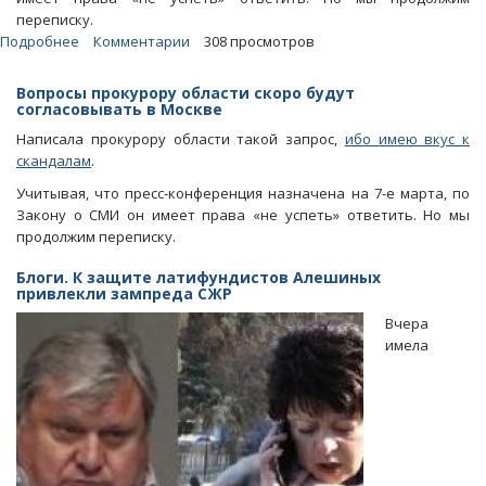
переписку.
Подробнее
о
Комментарии
308 просмотров
Блоги.
На
Вопросы прокурору области скоро будут
пресс-
согласовывать в Москве
конференцию
Написала прокурору области такой запрос,
ибо имею вкус к
Сергея
скандалам
.
Филипенко
Учитывая, что пресс-конференция назначена на 7-е марта, по
пригласили
Закону о СМИ он имеет права «не успеть» ответить. Но мы
избранные
продолжим переписку.
СМИ
Блоги. К защите латифундистов Алешиных
привлекли зампреда СЖР
Вчера
имела