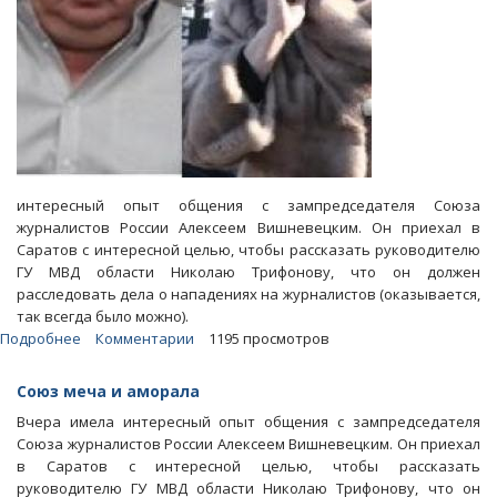
интересный опыт общения с зампредседателя Союза
журналистов России Алексеем Вишневецким. Он приехал в
Саратов с интересной целью, чтобы рассказать руководителю
ГУ МВД области Николаю Трифонову, что он должен
расследовать дела о нападениях на журналистов (оказывается,
так всегда было можно).
Подробнее
о
Комментарии
1195 просмотров
Блоги.
К
Союз меча и аморала
защите
Вчера имела интересный опыт общения с зампредседателя
латифундистов
Союза журналистов России Алексеем Вишневецким. Он приехал
Алешиных
в Саратов с интересной целью, чтобы рассказать
привлекли
руководителю ГУ МВД области Николаю Трифонову, что он
зампреда