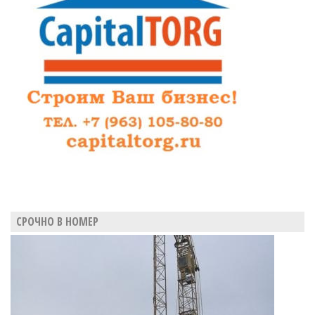
акрилонитрилом
СРОЧНО В НОМЕР