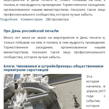
поняла, в чем мудрость провидения. Торжественное заседание,
организованное нашим министерством, показало такое лицо
профессионального сообщества, которое лучше забыть.
Подробнее
о
Комментарии
283 просмотра
Блоги.
Официальное
Про День российской печаЛи
лицо
Много лет меня не звали на мероприятие в День печати и,
журналистского
только побывав на нем, я поняла, в чем мудрость провидения.
сообщества
Торжественное заседание, организованное нашим
лучше
министерством, показало такое лицо профессионального
забыть
сообщества, которое лучше забыть.
Блоги. Чиновники и штрейкбрехеры-общественники
переиграли саратовцев
Эта
история
началась в
апреле 2017
года с
события,
которое