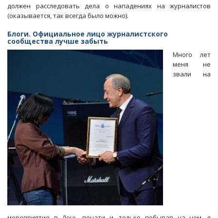
должен расследовать дела о нападениях на журналистов
СЖР
(оказывается, так всегда было можно).
Блоги. Официальное лицо журналистского
сообщества лучше забыть
Много лет
меня не
звали на
мероприятие в День печати и, только побывав на нем, я