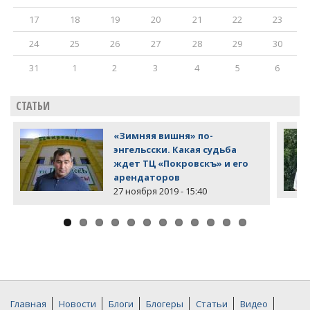
17
18
19
20
21
22
23
24
25
26
27
28
29
30
31
1
2
3
4
5
6
СТАТЬИ
«Зимняя вишня» по-
энгельсски. Какая судьба
ждет ТЦ «Покровскъ» и его
арендаторов
27 ноября 2019 - 15:40
Главная
Новости
Блоги
Блогеры
Статьи
Видео