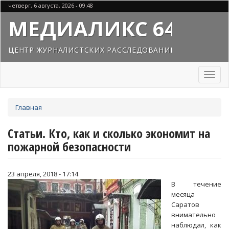
Перейти
четверг, 6 августа, 2026 - 09:48
к
МЕДИАЛИКС 64
основному
содержанию
ЦЕНТР ЖУРНАЛИСТСКИХ РАССЛЕДОВАНИЙ
Toggl
naviga
Вы
Главная
здесь
Статьи. Кто, как и сколько экономит на
пожарной безопасности
23 апреля, 2018 - 17:14
В течение
месяца
Саратов
внимательно
наблюдал, как